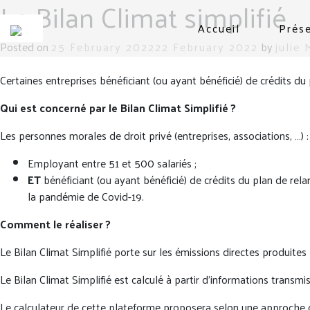
Le Bilan Climat simplifié
Accueil
Prés
Posted on
25 February 2022
22 February 2022
by
julie
Certaines entreprises bénéficiant (ou ayant bénéficié) de crédits d
Qui est concerné par le Bilan Climat Simplifié ?
Les personnes morales de droit privé (entreprises, associations, …) :
Employant entre 51 et 500 salariés ;
ET
bénéficiant (ou ayant bénéficié) de crédits du plan de rel
la pandémie de Covid-19.
Comment le réaliser ?
Le Bilan Climat Simplifié porte sur les émissions directes produites 
Le Bilan Climat Simplifié est calculé à partir d’informations transm
Le calculateur de cette plateforme proposera selon une approche de