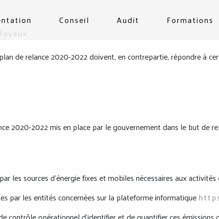
entation
Conseil
Audit
Formations
 Mayeux
u plan de relance 2020-2022 doivent, en contrepartie, répondre à cer
ance 2020-2022 mis en place par le gouvernement dans le but de rela
par les sources d’énergie fixes et mobiles nécessaires aux activités d
ises par les entités concernées sur la plateforme informatique
http
 contrôle opérationnel d’identifier et de quantifier ces émissions