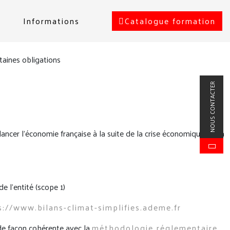
Informations
Catalogue formation
taines obligations
NOUS CONTACTER
ncer l’économie française à la suite de la crise économique liée à
e l’entité (scope 1)
s://www.bilans-climat-simplifies.ademe.fr
 de façon cohérente avec la
méthodologie réglementaire