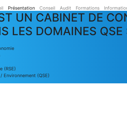
il
Présentation
Conseil
Audit
Formations
Informatio
ST UN CABINET DE CON
S LES DOMAINES QSE 
gonomie
s
le (RSE)
 / Environnement (QSE)