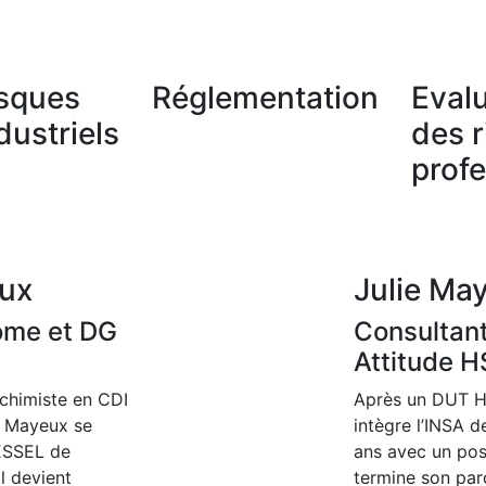
sques
Réglementation
Eval
dustriels
des 
prof
ux
Julie Ma
ome et DG
Consultant
Attitude H
chimiste en CDI
Après un DUT HS
 Mayeux se
intègre l’INSA 
’ESSEL de
ans avec un pos
l devient
termine son par