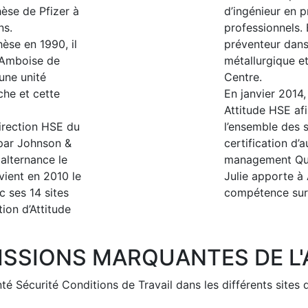
hèse de Pfizer à
d’ingénieur en p
ns.
professionnels. 
hèse en 1990, il
préventeur dans 
d’Amboise de
métallurgique e
une unité
Centre.
che et cette
En janvier 2014,
Attitude HSE af
direction HSE du
l’ensemble des 
 par Johnson &
certification d’
 alternance le
management Qual
vient en 2010 le
Julie apporte à 
 ses 14 sites
compétence sur
ion d’Attitude
ISSIONS MARQUANTES DE L
 Sécurité Conditions de Travail dans les différents sites 