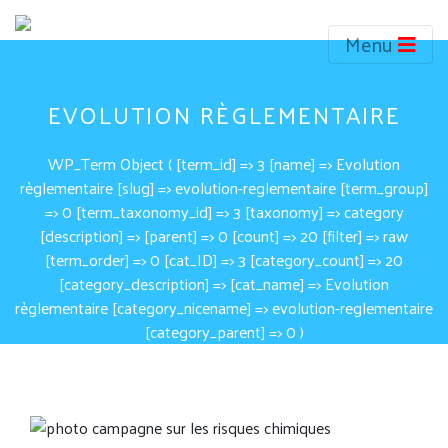
Menu
EVOLUTION RÈGLEMENTAIRE
WP_Term Object ( [term_id] => 3 [name] => Evolution
règlementaire [slug] => evolution-reglementaire [term_group]
=> 0 [term_taxonomy_id] => 3 [taxonomy] => category
[description] => [parent] => 0 [count] => 20 [filter] => raw
[term_order] => 0 [cat_ID] => 3 [category_count] => 20
[category_description] => [cat_name] => Evolution
règlementaire [category_nicename] => evolution-reglementaire
[category_parent] => 0 )