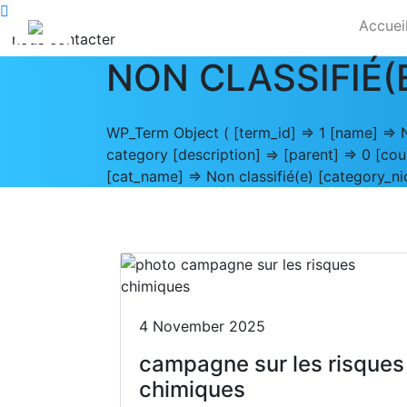
Accuei
nous contacter
NON CLASSIFIÉ(
WP_Term Object ( [term_id] => 1 [name] => N
category [description] => [parent] => 0 [coun
[cat_name] => Non classifié(e) [category_ni
4 November 2025
campagne sur les risques
chimiques