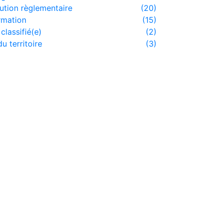
ution règlementaire
(20)
rmation
(15)
classifié(e)
(2)
du territoire
(3)