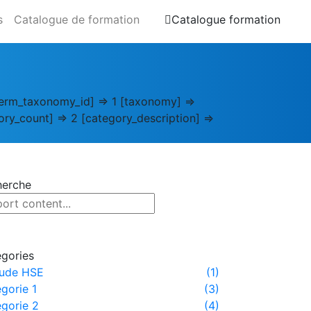
s
Catalogue de formation
Catalogue formation
[term_taxonomy_id] => 1 [taxonomy] =>
gory_count] => 2 [category_description] =>
herche
gories
tude HSE
(1)
gorie 1
(3)
gorie 2
(4)