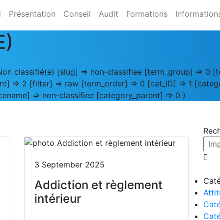
l
Présentation
Conseil
Audit
Formations
Information
E)
on classifié(e) [slug] => non-classifiee [term_group] => 0 
t] => 2 [filter] => raw [term_order] => 0 [cat_ID] => 1 [cate
cename] => non-classifiee [category_parent] => 0 )
Rec
3 September 2025
Caté
Addiction et règlement
Atti
intérieur
Caté
Caté