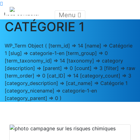
nous contacter
Menu
CATÉGORIE 1
WP_Term Object ( [term_id] => 14 [name] => Catégorie
1 [slug] => categorie-1-en [term_group] => 0
[term_taxonomy_id] => 14 [taxonomy] => category
[description] => [parent] => 0 [count] => 3 [filter] => raw
[term_order] => 0 [cat_ID] => 14 [category_count] => 3
[category_description] => [cat_name] => Catégorie 1
[category_nicename] => categorie-1-en
[category_parent] => 0 )