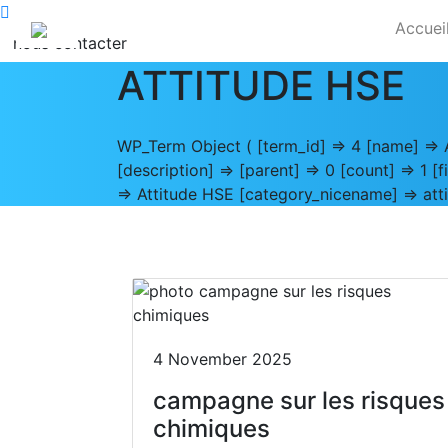
Accuei
nous contacter
ATTITUDE HSE
WP_Term Object ( [term_id] => 4 [name] => 
[description] => [parent] => 0 [count] => 1 [
=> Attitude HSE [category_nicename] => atti
4 November 2025
campagne sur les risques
chimiques