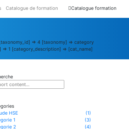
s
Catalogue de formation
Catalogue formation
m_taxonomy_id] => 4 [taxonomy] => category
t] => 1 [category_description] => [cat_name]
herche
gories
tude HSE
(1)
gorie 1
(3)
gorie 2
(4)