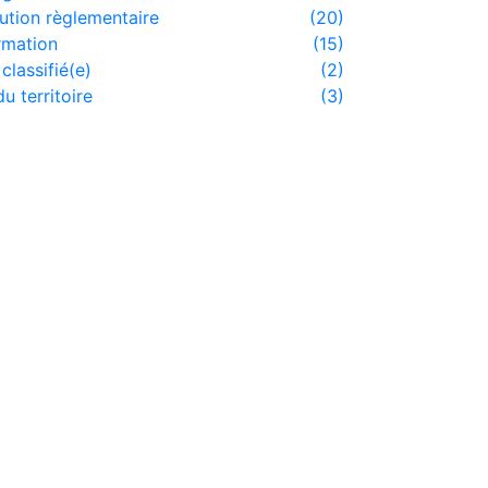
ution règlementaire
(20)
rmation
(15)
classifié(e)
(2)
du territoire
(3)