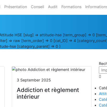
l
Présentation
Conseil
Audit
Formations
Information
Attitude HSE [slug] => attitude-hse [term_group] => 0 [ter
filter] => raw [term_order] => 0 [cat_ID] => 4 [category_coun
tude-hse [category_parent] => 0 )
Rec
3 September 2025
Caté
Addiction et règlement
Atti
intérieur
Caté
Caté